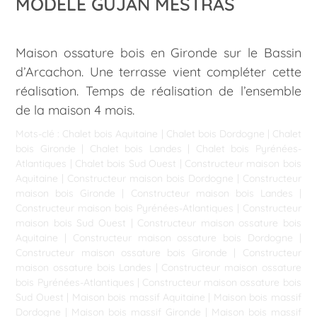
MODÈLE GUJAN MESTRAS
Maison ossature bois en Gironde sur le Bassin
d’Arcachon. Une terrasse vient compléter cette
réalisation. Temps de réalisation de l’ensemble
de la maison 4 mois.
Mots-clé :
Chalet bois Aquitaine
|
Chalet bois Dordogne
|
Chalet
bois Gironde
|
Chalet bois Landes
|
Chalet bois Pyrénées-
Atlantiques
|
Chalet bois Sud Ouest
|
Constructeur maison bois
Aquitaine
|
Constructeur maison bois Dordogne
|
Constructeur
maison bois Gironde
|
Constructeur maison bois Landes
|
Constructeur maison bois Pyrénées-Atlantiques
|
Constructeur
maison bois Sud Ouest
|
Constructeur maison ossature bois
Aquitaine
|
Constructeur maison ossature bois Dordogne
|
Constructeur maison ossature bois Gironde
|
Constructeur
maison ossature bois Landes
|
Constructeur maison ossature
bois Pyrénées-Atlantiques
|
Constructeur maison ossature bois
Sud Ouest
|
Maison bois massif Aquitaine
|
Maison bois massif
Dordogne
|
Maison bois massif Gironde
|
Maison bois massif