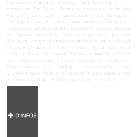
Constructeur maison bois Pyrénées-Atlantiques
|
Constructeur
maison bois Sud Ouest
|
Constructeur maison ossature bois
Aquitaine
|
Constructeur maison ossature bois Dordogne
|
Constructeur maison ossature bois Gironde
|
Constructeur
maison ossature bois Landes
|
Constructeur maison ossature
bois Pyrénées-Atlantiques
|
Constructeur maison ossature bois
Sud Ouest
|
Maison bois massif Aquitaine
|
Maison bois massif
Dordogne
|
Maison bois massif Gironde
|
Maison bois massif
Landes
|
Maison bois massif Pyrénées-Atlantiques
|
Maison
bois massif Sud Ouest
|
Maison ossature bois Aquitaine
|
Maison ossature bois Dordogne
|
Maison ossature bois
Gironde
|
Maison ossature bois Landes
|
Maison ossature bois
Pyrénées-Atlantiques
|
Maison ossature bois Sud Ouest
D’INFOS