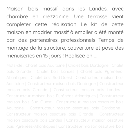
Maison bois massif dans les Landes, avec
chambre en mezzanine. Une terrasse vient
compléter cette réalisation Le kit de cette
maison en madrier massif à empiler a été monté
par des partenaires professionnels Temps de
montage de la structure, couverture et pose des
menuiseries en 15 jours ! Réalisée en …
Mots-clé :
Chalet bois Aquitaine
|
Chalet bois Dordogne
|
Chalet
bois Gironde
|
Chalet bois Landes
|
Chalet bois Pyrénées-
Atlantiques
|
Chalet bois Sud Ouest
|
Constructeur maison bois
Aquitaine
|
Constructeur maison bois Dordogne
|
Constructeur
maison bois Gironde
|
Constructeur maison bois Landes
|
Constructeur maison bois Pyrénées-Atlantiques
|
Constructeur
maison bois Sud Ouest
|
Constructeur maison ossature bois
Aquitaine
|
Constructeur maison ossature bois Dordogne
|
Constructeur maison ossature bois Gironde
|
Constructeur
maison ossature bois Landes
|
Constructeur maison ossature
bois Pyrénées-Atlantiques
|
Constructeur maison ossature bois