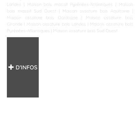
Landes
|
Maison bois massif Pyrénées-Atlantiques
|
Maison
bois massif Sud Ouest
|
Maison ossature bois Aquitaine
|
Maison ossature bois Dordogne
|
Maison ossature bois
Gironde
|
Maison ossature bois Landes
|
Maison ossature bois
Pyrénées-Atlantiques
|
Maison ossature bois Sud Ouest
D’INFOS