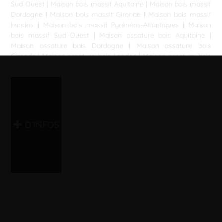
Sud Ouest
|
Maison bois massif Aquitaine
|
Maison bois massif
Dordogne
|
Maison bois massif Gironde
|
Maison bois massif
Landes
|
Maison bois massif Pyrénées-Atlantiques
|
Maison
bois massif Sud Ouest
|
Maison ossature bois Aquitaine
|
Maison ossature bois Dordogne
|
Maison ossature bois
Gironde
|
Maison ossature bois Landes
|
Maison ossature bois
Pyrénées-Atlantiques
|
Maison ossature bois Sud Ouest
D’INFOS