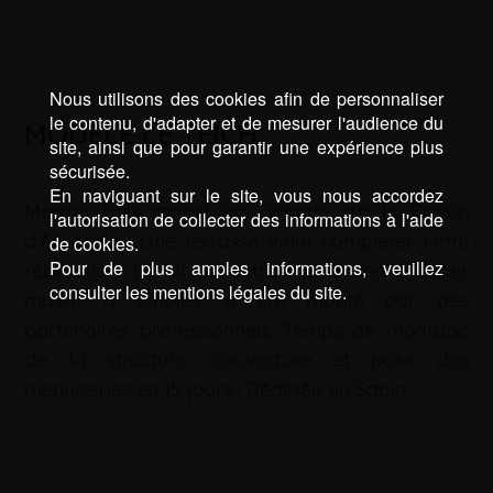
Nous utilisons des cookies afin de personnaliser
le contenu, d'adapter et de mesurer l'audience du
MODÈLE LE TEICH
site, ainsi que pour garantir une expérience plus
sécurisée.
En naviguant sur le site, vous nous accordez
Maison bois massif en Gironde sur le Bassin
l'autorisation de collecter des informations à l'aide
d’Arcachon. Une terrasse vient compléter cette
de cookies.
Pour de plus amples informations, veuillez
réalisation. Le kit de cette maison en madrier
consulter les mentions légales du site.
massif à empiler a été monté par des
partenaires professionnels. Temps de montage
de la structure, couverture et pose des
menuiseries en 15 jours ! Réalisée en Sapin …
Mots-clé :
Chalet bois Aquitaine
|
Chalet bois Dordogne
|
Chalet
bois Gironde
|
Chalet bois Landes
|
Chalet bois Pyrénées-
Atlantiques
|
Chalet bois Sud Ouest
|
Constructeur maison bois