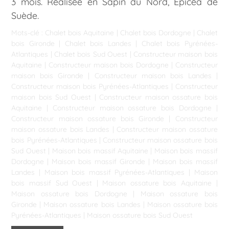
3 mois. Réalisée en Sapin du Nord, Epicéa de
Suède.
Mots-clé :
Chalet bois Aquitaine
|
Chalet bois Dordogne
|
Chalet
bois Gironde
|
Chalet bois Landes
|
Chalet bois Pyrénées-
Atlantiques
|
Chalet bois Sud Ouest
|
Constructeur maison bois
Aquitaine
|
Constructeur maison bois Dordogne
|
Constructeur
maison bois Gironde
|
Constructeur maison bois Landes
|
Constructeur maison bois Pyrénées-Atlantiques
|
Constructeur
maison bois Sud Ouest
|
Constructeur maison ossature bois
Aquitaine
|
Constructeur maison ossature bois Dordogne
|
Constructeur maison ossature bois Gironde
|
Constructeur
maison ossature bois Landes
|
Constructeur maison ossature
bois Pyrénées-Atlantiques
|
Constructeur maison ossature bois
Sud Ouest
|
Maison bois massif Aquitaine
|
Maison bois massif
Dordogne
|
Maison bois massif Gironde
|
Maison bois massif
Landes
|
Maison bois massif Pyrénées-Atlantiques
|
Maison
bois massif Sud Ouest
|
Maison ossature bois Aquitaine
|
Maison ossature bois Dordogne
|
Maison ossature bois
Gironde
|
Maison ossature bois Landes
|
Maison ossature bois
Pyrénées-Atlantiques
|
Maison ossature bois Sud Ouest