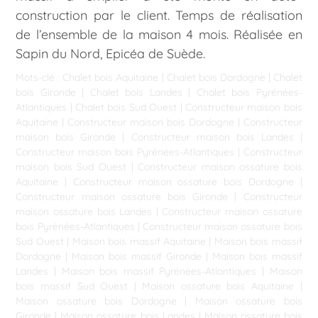
construction par le client. Temps de réalisation
de l’ensemble de la maison 4 mois. Réalisée en
Sapin du Nord, Epicéa de Suède.
Mots-clé :
Chalet bois Aquitaine
|
Chalet bois Dordogne
|
Chalet
bois Gironde
|
Chalet bois Landes
|
Chalet bois Pyrénées-
Atlantiques
|
Chalet bois Sud Ouest
|
Constructeur maison bois
Aquitaine
|
Constructeur maison bois Dordogne
|
Constructeur
maison bois Gironde
|
Constructeur maison bois Landes
|
Constructeur maison bois Pyrénées-Atlantiques
|
Constructeur
maison bois Sud Ouest
|
Constructeur maison ossature bois
Aquitaine
|
Constructeur maison ossature bois Dordogne
|
Constructeur maison ossature bois Gironde
|
Constructeur
maison ossature bois Landes
|
Constructeur maison ossature
bois Pyrénées-Atlantiques
|
Constructeur maison ossature bois
Sud Ouest
|
Maison bois massif Aquitaine
|
Maison bois massif
Dordogne
|
Maison bois massif Gironde
|
Maison bois massif
Landes
|
Maison bois massif Pyrénées-Atlantiques
|
Maison
bois massif Sud Ouest
|
Maison ossature bois Aquitaine
|
Maison ossature bois Dordogne
|
Maison ossature bois
Gironde
|
Maison ossature bois Landes
|
Maison ossature bois