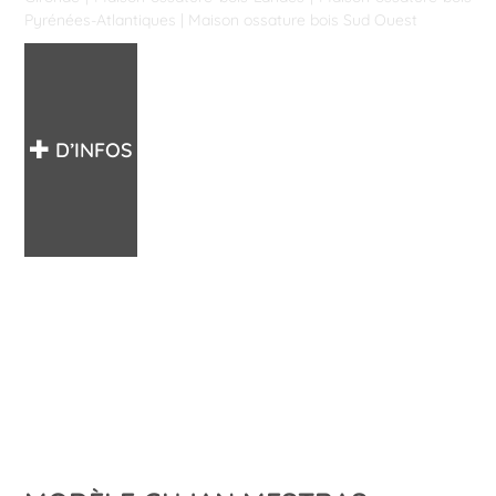
Pyrénées-Atlantiques
|
Maison ossature bois Sud Ouest
D’INFOS