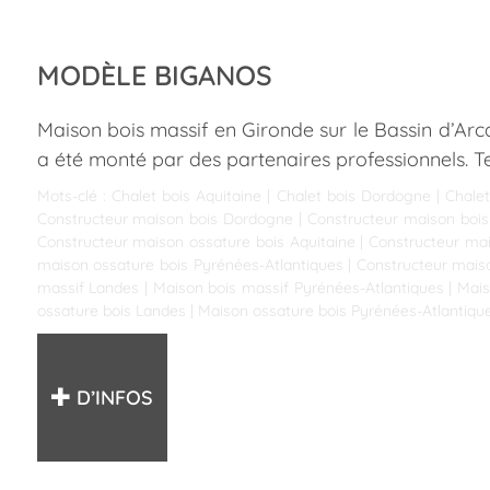
MODÈLE BIGANOS
Maison bois massif en Gironde sur le Bassin d’Arc
a été monté par des partenaires professionnels. T
Mots-clé :
Chalet bois Aquitaine
|
Chalet bois Dordogne
|
Chalet
Constructeur maison bois Dordogne
|
Constructeur maison bois
Constructeur maison ossature bois Aquitaine
|
Constructeur ma
maison ossature bois Pyrénées-Atlantiques
|
Constructeur mais
massif Landes
|
Maison bois massif Pyrénées-Atlantiques
|
Mais
ossature bois Landes
|
Maison ossature bois Pyrénées-Atlantiqu
D’INFOS