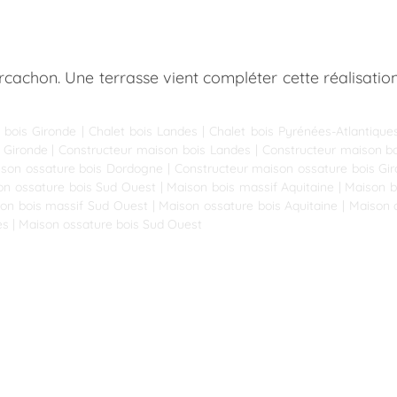
rcachon. Une terrasse vient compléter cette réalisatio
 bois Gironde
|
Chalet bois Landes
|
Chalet bois Pyrénées-Atlantique
 Gironde
|
Constructeur maison bois Landes
|
Constructeur maison bo
ison ossature bois Dordogne
|
Constructeur maison ossature bois Gi
on ossature bois Sud Ouest
|
Maison bois massif Aquitaine
|
Maison b
on bois massif Sud Ouest
|
Maison ossature bois Aquitaine
|
Maison 
es
|
Maison ossature bois Sud Ouest