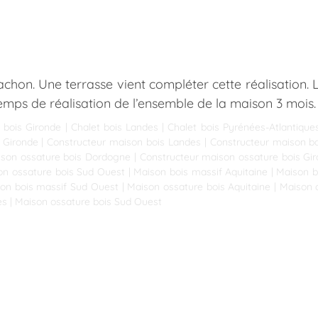
achon. Une terrasse vient compléter cette réalisation. 
emps de réalisation de l’ensemble de la maison 3 mois
 bois Gironde
|
Chalet bois Landes
|
Chalet bois Pyrénées-Atlantique
 Gironde
|
Constructeur maison bois Landes
|
Constructeur maison bo
ison ossature bois Dordogne
|
Constructeur maison ossature bois Gi
on ossature bois Sud Ouest
|
Maison bois massif Aquitaine
|
Maison b
on bois massif Sud Ouest
|
Maison ossature bois Aquitaine
|
Maison 
es
|
Maison ossature bois Sud Ouest