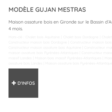
MODÈLE GUJAN MESTRAS
Maison ossature bois en Gironde sur le Bassin d’A
4 mois.
Mots-clé :
Chalet bois Aquitaine
|
Chalet bois Dordogne
|
Chalet
Constructeur maison bois Dordogne
|
Constructeur maison bois
Constructeur maison ossature bois Aquitaine
|
Constructeur ma
maison ossature bois Pyrénées-Atlantiques
|
Constructeur mais
massif Landes
|
Maison bois massif Pyrénées-Atlantiques
|
Mais
ossature bois Landes
|
Maison ossature bois Pyrénées-Atlantiqu
D’INFOS