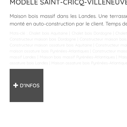
MODÈLE SAINT-CRICQ-VILLENEUV
Maison bois massif dans les Landes. Une terrasse
monté en auto-construction par le client. Temps d
Mots-clé :
Chalet bois Aquitaine
|
Chalet bois Dordogne
|
Chalet
Constructeur maison bois Dordogne
|
Constructeur maison bois
Constructeur maison ossature bois Aquitaine
|
Constructeur ma
maison ossature bois Pyrénées-Atlantiques
|
Constructeur mais
massif Landes
|
Maison bois massif Pyrénées-Atlantiques
|
Mais
ossature bois Landes
|
Maison ossature bois Pyrénées-Atlantiqu
D’INFOS