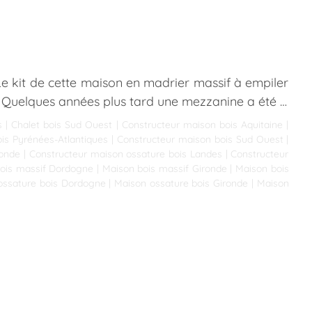
Le kit de cette maison en madrier massif à empiler
. Quelques années plus tard une mezzanine a été …
s
|
Chalet bois Sud Ouest
|
Constructeur maison bois Aquitaine
|
is Pyrénées-Atlantiques
|
Constructeur maison bois Sud Ouest
|
ronde
|
Constructeur maison ossature bois Landes
|
Constructeur
ois massif Dordogne
|
Maison bois massif Gironde
|
Maison bois
ossature bois Dordogne
|
Maison ossature bois Gironde
|
Maison