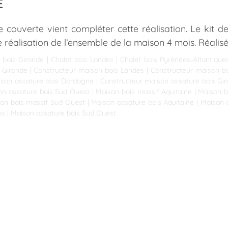
E
 couverte vient compléter cette réalisation. Le kit 
e réalisation de l’ensemble de la maison 4 mois. Réali
 bois Gironde
|
Chalet bois Landes
|
Chalet bois Pyrénées-Atlantique
 Gironde
|
Constructeur maison bois Landes
|
Constructeur maison bo
ison ossature bois Dordogne
|
Constructeur maison ossature bois Gi
on ossature bois Sud Ouest
|
Maison bois massif Aquitaine
|
Maison b
on bois massif Sud Ouest
|
Maison ossature bois Aquitaine
|
Maison 
es
|
Maison ossature bois Sud Ouest