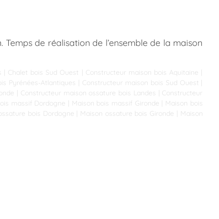
n. Temps de réalisation de l’ensemble de la maison
s
|
Chalet bois Sud Ouest
|
Constructeur maison bois Aquitaine
|
is Pyrénées-Atlantiques
|
Constructeur maison bois Sud Ouest
|
ronde
|
Constructeur maison ossature bois Landes
|
Constructeur
ois massif Dordogne
|
Maison bois massif Gironde
|
Maison bois
ossature bois Dordogne
|
Maison ossature bois Gironde
|
Maison