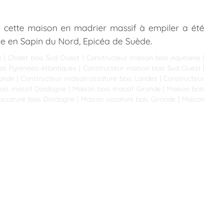
de cette maison en madrier massif à empiler a été
sée en Sapin du Nord, Epicéa de Suède.
s
|
Chalet bois Sud Ouest
|
Constructeur maison bois Aquitaine
|
is Pyrénées-Atlantiques
|
Constructeur maison bois Sud Ouest
|
ronde
|
Constructeur maison ossature bois Landes
|
Constructeur
ois massif Dordogne
|
Maison bois massif Gironde
|
Maison bois
ossature bois Dordogne
|
Maison ossature bois Gironde
|
Maison