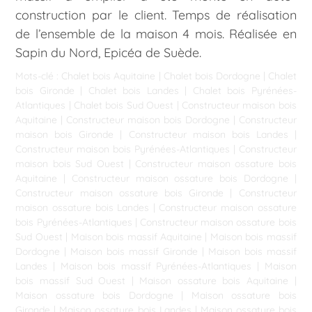
construction par le client. Temps de réalisation
de l’ensemble de la maison 4 mois. Réalisée en
Sapin du Nord, Epicéa de Suède.
Mots-clé :
Chalet bois Aquitaine
|
Chalet bois Dordogne
|
Chalet
bois Gironde
|
Chalet bois Landes
|
Chalet bois Pyrénées-
Atlantiques
|
Chalet bois Sud Ouest
|
Constructeur maison bois
Aquitaine
|
Constructeur maison bois Dordogne
|
Constructeur
maison bois Gironde
|
Constructeur maison bois Landes
|
Constructeur maison bois Pyrénées-Atlantiques
|
Constructeur
maison bois Sud Ouest
|
Constructeur maison ossature bois
Aquitaine
|
Constructeur maison ossature bois Dordogne
|
Constructeur maison ossature bois Gironde
|
Constructeur
maison ossature bois Landes
|
Constructeur maison ossature
bois Pyrénées-Atlantiques
|
Constructeur maison ossature bois
Sud Ouest
|
Maison bois massif Aquitaine
|
Maison bois massif
Dordogne
|
Maison bois massif Gironde
|
Maison bois massif
Landes
|
Maison bois massif Pyrénées-Atlantiques
|
Maison
bois massif Sud Ouest
|
Maison ossature bois Aquitaine
|
Maison ossature bois Dordogne
|
Maison ossature bois
Gironde
|
Maison ossature bois Landes
|
Maison ossature bois