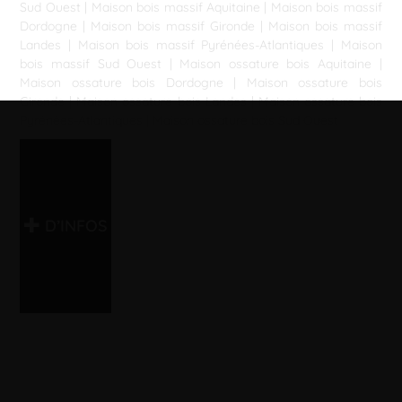
Sud Ouest
|
Maison bois massif Aquitaine
|
Maison bois massif
Dordogne
|
Maison bois massif Gironde
|
Maison bois massif
Landes
|
Maison bois massif Pyrénées-Atlantiques
|
Maison
bois massif Sud Ouest
|
Maison ossature bois Aquitaine
|
Maison ossature bois Dordogne
|
Maison ossature bois
Gironde
|
Maison ossature bois Landes
|
Maison ossature bois
Pyrénées-Atlantiques
|
Maison ossature bois Sud Ouest
D’INFOS