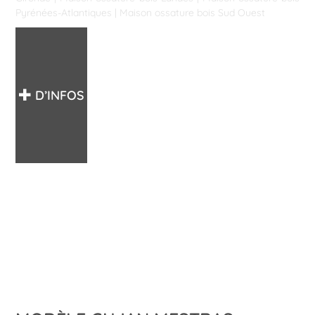
Pyrénées-Atlantiques
|
Maison ossature bois Sud Ouest
D’INFOS