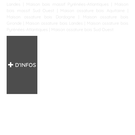
Landes
|
Maison bois massif Pyrénées-Atlantiques
|
Maison
bois massif Sud Ouest
|
Maison ossature bois Aquitaine
|
Maison ossature bois Dordogne
|
Maison ossature bois
Gironde
|
Maison ossature bois Landes
|
Maison ossature bois
Pyrénées-Atlantiques
|
Maison ossature bois Sud Ouest
D’INFOS