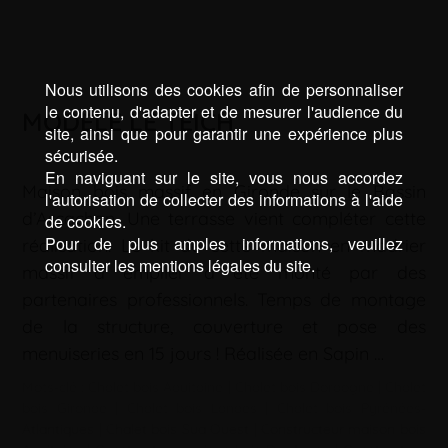
Nous utilisons des cookies afin de personnaliser
le contenu, d'adapter et de mesurer l'audience du
MODÈLE LE TEICH
site, ainsi que pour garantir une expérience plus
sécurisée.
En naviguant sur le site, vous nous accordez
Maison bois massif en Gironde sur le Bassin
l'autorisation de collecter des informations à l'aide
d’Arcachon. Une terrasse vient compléter cette
de cookies.
Pour de plus amples informations, veuillez
réalisation. Le kit de cette maison en madrier
consulter les mentions légales du site.
massif à empiler a été monté par des
partenaires professionnels. Temps de montage
de la structure, couverture et pose des
menuiseries en 15 jours ! Réalisée en Sapin …
Mots-clé :
Chalet bois Aquitaine
|
Chalet bois Dordogne
|
Chalet
bois Gironde
|
Chalet bois Landes
|
Chalet bois Pyrénées-
Atlantiques
|
Chalet bois Sud Ouest
|
Constructeur maison bois