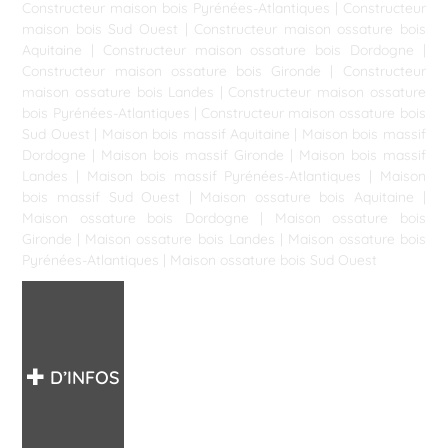
Constructeur maison bois Pyrénées-Atlantiques
|
Constructeur
maison bois Sud Ouest
|
Constructeur maison ossature bois
Aquitaine
|
Constructeur maison ossature bois Dordogne
|
Constructeur maison ossature bois Gironde
|
Constructeur
maison ossature bois Landes
|
Constructeur maison ossature
bois Pyrénées-Atlantiques
|
Constructeur maison ossature bois
Sud Ouest
|
Maison bois massif Aquitaine
|
Maison bois massif
Dordogne
|
Maison bois massif Gironde
|
Maison bois massif
Landes
|
Maison bois massif Pyrénées-Atlantiques
|
Maison
bois massif Sud Ouest
|
Maison ossature bois Aquitaine
|
Maison ossature bois Dordogne
|
Maison ossature bois
Gironde
|
Maison ossature bois Landes
|
Maison ossature bois
Pyrénées-Atlantiques
|
Maison ossature bois Sud Ouest
D’INFOS