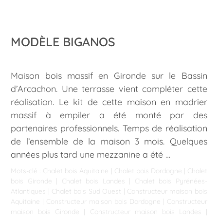
MODÈLE BIGANOS
Maison bois massif en Gironde sur le Bassin
d’Arcachon. Une terrasse vient compléter cette
réalisation. Le kit de cette maison en madrier
massif à empiler a été monté par des
partenaires professionnels. Temps de réalisation
de l’ensemble de la maison 3 mois. Quelques
années plus tard une mezzanine a été …
Mots-clé :
Chalet bois Aquitaine
|
Chalet bois Dordogne
|
Chalet
bois Gironde
|
Chalet bois Landes
|
Chalet bois Pyrénées-
Atlantiques
|
Chalet bois Sud Ouest
|
Constructeur maison bois
Aquitaine
|
Constructeur maison bois Dordogne
|
Constructeur
maison bois Gironde
|
Constructeur maison bois Landes
|