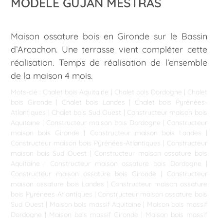
MODÈLE GUJAN MESTRAS
Maison ossature bois en Gironde sur le Bassin
d’Arcachon. Une terrasse vient compléter cette
réalisation. Temps de réalisation de l’ensemble
de la maison 4 mois.
Mots-clé :
Chalet bois Aquitaine
|
Chalet bois Dordogne
|
Chalet
bois Gironde
|
Chalet bois Landes
|
Chalet bois Pyrénées-
Atlantiques
|
Chalet bois Sud Ouest
|
Constructeur maison bois
Aquitaine
|
Constructeur maison bois Dordogne
|
Constructeur
maison bois Gironde
|
Constructeur maison bois Landes
|
Constructeur maison bois Pyrénées-Atlantiques
|
Constructeur
maison bois Sud Ouest
|
Constructeur maison ossature bois
Aquitaine
|
Constructeur maison ossature bois Dordogne
|
Constructeur maison ossature bois Gironde
|
Constructeur
maison ossature bois Landes
|
Constructeur maison ossature
bois Pyrénées-Atlantiques
|
Constructeur maison ossature bois
Sud Ouest
|
Maison bois massif Aquitaine
|
Maison bois massif
Dordogne
|
Maison bois massif Gironde
|
Maison bois massif