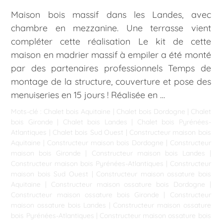
Maison bois massif dans les Landes, avec
chambre en mezzanine. Une terrasse vient
compléter cette réalisation Le kit de cette
maison en madrier massif à empiler a été monté
par des partenaires professionnels Temps de
montage de la structure, couverture et pose des
menuiseries en 15 jours ! Réalisée en …
Mots-clé :
Chalet bois Aquitaine
|
Chalet bois Dordogne
|
Chalet
bois Gironde
|
Chalet bois Landes
|
Chalet bois Pyrénées-
Atlantiques
|
Chalet bois Sud Ouest
|
Constructeur maison bois
Aquitaine
|
Constructeur maison bois Dordogne
|
Constructeur
maison bois Gironde
|
Constructeur maison bois Landes
|
Constructeur maison bois Pyrénées-Atlantiques
|
Constructeur
maison bois Sud Ouest
|
Constructeur maison ossature bois
Aquitaine
|
Constructeur maison ossature bois Dordogne
|
Constructeur maison ossature bois Gironde
|
Constructeur
maison ossature bois Landes
|
Constructeur maison ossature
bois Pyrénées-Atlantiques
|
Constructeur maison ossature bois