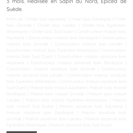
3 mois. Réalisée en Sapin du Nord, Epicéa de
Suède.
Mots-clé :
Chalet bois Aquitaine
|
Chalet bois Dordogne
|
Chalet
bois Gironde
|
Chalet bois Landes
|
Chalet bois Pyrénées-
Atlantiques
|
Chalet bois Sud Ouest
|
Constructeur maison bois
Aquitaine
|
Constructeur maison bois Dordogne
|
Constructeur
maison bois Gironde
|
Constructeur maison bois Landes
|
Constructeur maison bois Pyrénées-Atlantiques
|
Constructeur
maison bois Sud Ouest
|
Constructeur maison ossature bois
Aquitaine
|
Constructeur maison ossature bois Dordogne
|
Constructeur maison ossature bois Gironde
|
Constructeur
maison ossature bois Landes
|
Constructeur maison ossature
bois Pyrénées-Atlantiques
|
Constructeur maison ossature bois
Sud Ouest
|
Maison bois massif Aquitaine
|
Maison bois massif
Dordogne
|
Maison bois massif Gironde
|
Maison bois massif
Landes
|
Maison bois massif Pyrénées-Atlantiques
|
Maison
bois massif Sud Ouest
|
Maison ossature bois Aquitaine
|
Maison ossature bois Dordogne
|
Maison ossature bois
Gironde
|
Maison ossature bois Landes
|
Maison ossature bois
Pyrénées-Atlantiques
|
Maison ossature bois Sud Ouest