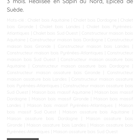
3 mois. Réalisée en Sapin du Nord, Epicéa de
Suède.
Mots-clé :
Chalet bois Aquitaine
|
Chalet bois Dordogne
|
Chalet
bois Gironde
|
Chalet bois Landes
|
Chalet bois Pyrénées-
Atlantiques
|
Chalet bois Sud Ouest
|
Constructeur maison bois
Aquitaine
|
Constructeur maison bois Dordogne
|
Constructeur
maison bois Gironde
|
Constructeur maison bois Landes
|
Constructeur maison bois Pyrénées-Atlantiques
|
Constructeur
maison bois Sud Ouest
|
Constructeur maison ossature bois
Aquitaine
|
Constructeur maison ossature bois Dordogne
|
Constructeur maison ossature bois Gironde
|
Constructeur
maison ossature bois Landes
|
Constructeur maison ossature
bois Pyrénées-Atlantiques
|
Constructeur maison ossature bois
Sud Ouest
|
Maison bois massif Aquitaine
|
Maison bois massif
Dordogne
|
Maison bois massif Gironde
|
Maison bois massif
Landes
|
Maison bois massif Pyrénées-Atlantiques
|
Maison
bois massif Sud Ouest
|
Maison ossature bois Aquitaine
|
Maison ossature bois Dordogne
|
Maison ossature bois
Gironde
|
Maison ossature bois Landes
|
Maison ossature bois
Pyrénées-Atlantiques
|
Maison ossature bois Sud Ouest