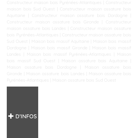
Constructeur maison bois Pyrénées-Atlantiques
|
Constructeur
maison bois Sud Ouest
|
Constructeur maison ossature bois
Aquitaine
|
Constructeur maison ossature bois Dordogne
|
Constructeur maison ossature bois Gironde
|
Constructeur
maison ossature bois Landes
|
Constructeur maison ossature
bois Pyrénées-Atlantiques
|
Constructeur maison ossature bois
Sud Ouest
|
Maison bois massif Aquitaine
|
Maison bois massif
Dordogne
|
Maison bois massif Gironde
|
Maison bois massif
Landes
|
Maison bois massif Pyrénées-Atlantiques
|
Maison
bois massif Sud Ouest
|
Maison ossature bois Aquitaine
|
Maison ossature bois Dordogne
|
Maison ossature bois
Gironde
|
Maison ossature bois Landes
|
Maison ossature bois
Pyrénées-Atlantiques
|
Maison ossature bois Sud Ouest
D’INFOS