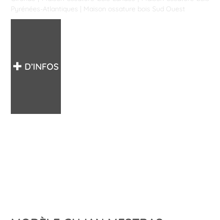
Pyrénées-Atlantiques
|
Maison ossature bois Sud Ouest
D’INFOS