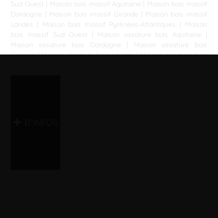
Sud Ouest
|
Maison bois massif Aquitaine
|
Maison bois massif
Dordogne
|
Maison bois massif Gironde
|
Maison bois massif
Landes
|
Maison bois massif Pyrénées-Atlantiques
|
Maison
bois massif Sud Ouest
|
Maison ossature bois Aquitaine
|
Maison ossature bois Dordogne
|
Maison ossature bois
Gironde
|
Maison ossature bois Landes
|
Maison ossature bois
Pyrénées-Atlantiques
|
Maison ossature bois Sud Ouest
D’INFOS