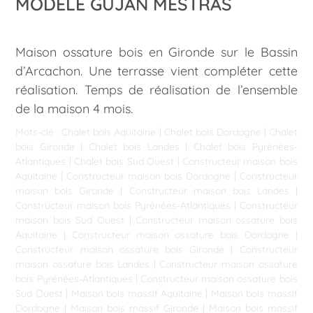
MODÈLE GUJAN MESTRAS
Maison ossature bois en Gironde sur le Bassin
d’Arcachon. Une terrasse vient compléter cette
réalisation. Temps de réalisation de l’ensemble
de la maison 4 mois.
Mots-clé :
Chalet bois Aquitaine
|
Chalet bois Dordogne
|
Chalet
bois Gironde
|
Chalet bois Landes
|
Chalet bois Pyrénées-
Atlantiques
|
Chalet bois Sud Ouest
|
Constructeur maison bois
Aquitaine
|
Constructeur maison bois Dordogne
|
Constructeur
maison bois Gironde
|
Constructeur maison bois Landes
|
Constructeur maison bois Pyrénées-Atlantiques
|
Constructeur
maison bois Sud Ouest
|
Constructeur maison ossature bois
Aquitaine
|
Constructeur maison ossature bois Dordogne
|
Constructeur maison ossature bois Gironde
|
Constructeur
maison ossature bois Landes
|
Constructeur maison ossature
bois Pyrénées-Atlantiques
|
Constructeur maison ossature bois
Sud Ouest
|
Maison bois massif Aquitaine
|
Maison bois massif
Dordogne
|
Maison bois massif Gironde
|
Maison bois massif