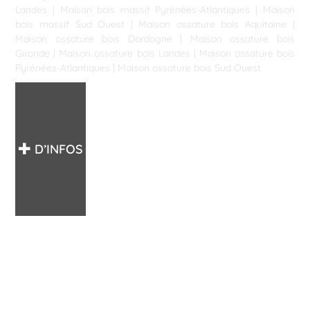
Landes
|
Maison bois massif Pyrénées-Atlantiques
|
Maison
bois massif Sud Ouest
|
Maison ossature bois Aquitaine
|
Maison ossature bois Dordogne
|
Maison ossature bois
Gironde
|
Maison ossature bois Landes
|
Maison ossature bois
Pyrénées-Atlantiques
|
Maison ossature bois Sud Ouest
D’INFOS