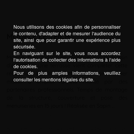
Nous utilisons des cookies afin de personnaliser
le contenu, d'adapter et de mesurer l'audience du
MODÈLE LE TEICH
site, ainsi que pour garantir une expérience plus
sécurisée.
En naviguant sur le site, vous nous accordez
Maison bois massif en Gironde sur le Bassin
l'autorisation de collecter des informations à l'aide
d’Arcachon. Une terrasse vient compléter cette
de cookies.
Pour de plus amples informations, veuillez
réalisation. Le kit de cette maison en madrier
consulter les mentions légales du site.
massif à empiler a été monté par des
partenaires professionnels. Temps de montage
de la structure, couverture et pose des
menuiseries en 15 jours ! Réalisée en Sapin …
Mots-clé :
Chalet bois Aquitaine
|
Chalet bois Dordogne
|
Chalet
bois Gironde
|
Chalet bois Landes
|
Chalet bois Pyrénées-
Atlantiques
|
Chalet bois Sud Ouest
|
Constructeur maison bois