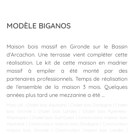
MODÈLE BIGANOS
Maison bois massif en Gironde sur le Bassin
d’Arcachon. Une terrasse vient compléter cette
réalisation. Le kit de cette maison en madrier
massif à empiler a été monté par des
partenaires professionnels. Temps de réalisation
de l’ensemble de la maison 3 mois. Quelques
années plus tard une mezzanine a été …
Mots-clé :
Chalet bois Aquitaine
|
Chalet bois Dordogne
|
Chalet
bois Gironde
|
Chalet bois Landes
|
Chalet bois Pyrénées-
Atlantiques
|
Chalet bois Sud Ouest
|
Constructeur maison bois
Aquitaine
|
Constructeur maison bois Dordogne
|
Constructeur
maison bois Gironde
|
Constructeur maison bois Landes
|