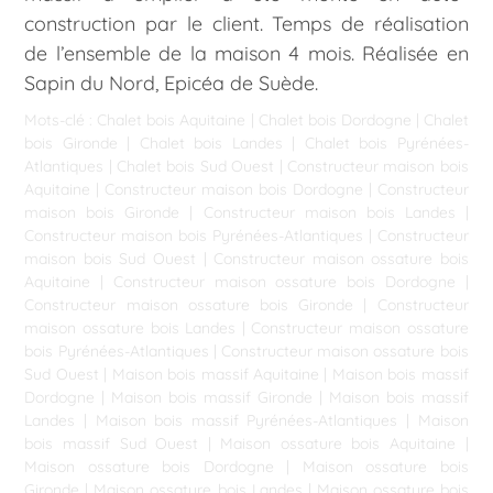
construction par le client. Temps de réalisation
de l’ensemble de la maison 4 mois. Réalisée en
Sapin du Nord, Epicéa de Suède.
Mots-clé :
Chalet bois Aquitaine
|
Chalet bois Dordogne
|
Chalet
bois Gironde
|
Chalet bois Landes
|
Chalet bois Pyrénées-
Atlantiques
|
Chalet bois Sud Ouest
|
Constructeur maison bois
Aquitaine
|
Constructeur maison bois Dordogne
|
Constructeur
maison bois Gironde
|
Constructeur maison bois Landes
|
Constructeur maison bois Pyrénées-Atlantiques
|
Constructeur
maison bois Sud Ouest
|
Constructeur maison ossature bois
Aquitaine
|
Constructeur maison ossature bois Dordogne
|
Constructeur maison ossature bois Gironde
|
Constructeur
maison ossature bois Landes
|
Constructeur maison ossature
bois Pyrénées-Atlantiques
|
Constructeur maison ossature bois
Sud Ouest
|
Maison bois massif Aquitaine
|
Maison bois massif
Dordogne
|
Maison bois massif Gironde
|
Maison bois massif
Landes
|
Maison bois massif Pyrénées-Atlantiques
|
Maison
bois massif Sud Ouest
|
Maison ossature bois Aquitaine
|
Maison ossature bois Dordogne
|
Maison ossature bois
Gironde
|
Maison ossature bois Landes
|
Maison ossature bois