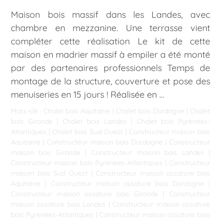
Maison bois massif dans les Landes, avec
chambre en mezzanine. Une terrasse vient
compléter cette réalisation Le kit de cette
maison en madrier massif à empiler a été monté
par des partenaires professionnels Temps de
montage de la structure, couverture et pose des
menuiseries en 15 jours ! Réalisée en …
Mots-clé :
Chalet bois Aquitaine
|
Chalet bois Dordogne
|
Chalet
bois Gironde
|
Chalet bois Landes
|
Chalet bois Pyrénées-
Atlantiques
|
Chalet bois Sud Ouest
|
Constructeur maison bois
Aquitaine
|
Constructeur maison bois Dordogne
|
Constructeur
maison bois Gironde
|
Constructeur maison bois Landes
|
Constructeur maison bois Pyrénées-Atlantiques
|
Constructeur
maison bois Sud Ouest
|
Constructeur maison ossature bois
Aquitaine
|
Constructeur maison ossature bois Dordogne
|
Constructeur maison ossature bois Gironde
|
Constructeur
maison ossature bois Landes
|
Constructeur maison ossature
bois Pyrénées-Atlantiques
|
Constructeur maison ossature bois