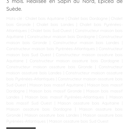
3 mois. Réalisée en Sapin du Nord, Epicéa de
Suède.
Mots-clé :
Chalet bois Aquitaine
|
Chalet bois Dordogne
|
Chalet
bois Gironde
|
Chalet bois Landes
|
Chalet bois Pyrénées-
Atlantiques
|
Chalet bois Sud Ouest
|
Constructeur maison bois
Aquitaine
|
Constructeur maison bois Dordogne
|
Constructeur
maison bois Gironde
|
Constructeur maison bois Landes
|
Constructeur maison bois Pyrénées-Atlantiques
|
Constructeur
maison bois Sud Ouest
|
Constructeur maison ossature bois
Aquitaine
|
Constructeur maison ossature bois Dordogne
|
Constructeur maison ossature bois Gironde
|
Constructeur
maison ossature bois Landes
|
Constructeur maison ossature
bois Pyrénées-Atlantiques
|
Constructeur maison ossature bois
Sud Ouest
|
Maison bois massif Aquitaine
|
Maison bois massif
Dordogne
|
Maison bois massif Gironde
|
Maison bois massif
Landes
|
Maison bois massif Pyrénées-Atlantiques
|
Maison
bois massif Sud Ouest
|
Maison ossature bois Aquitaine
|
Maison ossature bois Dordogne
|
Maison ossature bois
Gironde
|
Maison ossature bois Landes
|
Maison ossature bois
Pyrénées-Atlantiques
|
Maison ossature bois Sud Ouest