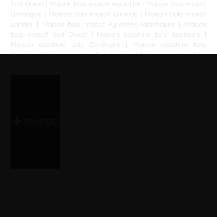
Sud Ouest
|
Maison bois massif Aquitaine
|
Maison bois massif
Dordogne
|
Maison bois massif Gironde
|
Maison bois massif
Landes
|
Maison bois massif Pyrénées-Atlantiques
|
Maison
bois massif Sud Ouest
|
Maison ossature bois Aquitaine
|
Maison ossature bois Dordogne
|
Maison ossature bois
Gironde
|
Maison ossature bois Landes
|
Maison ossature bois
Pyrénées-Atlantiques
|
Maison ossature bois Sud Ouest
D’INFOS