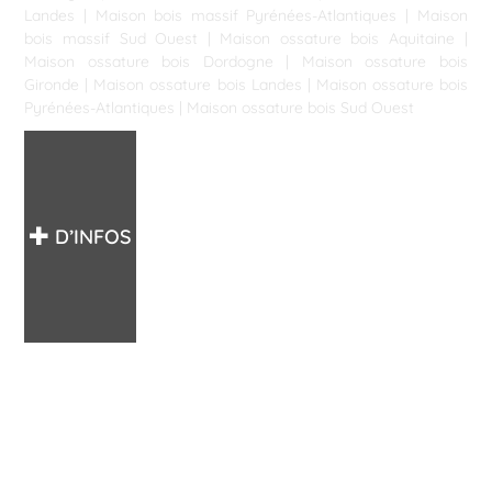
Landes
|
Maison bois massif Pyrénées-Atlantiques
|
Maison
bois massif Sud Ouest
|
Maison ossature bois Aquitaine
|
Maison ossature bois Dordogne
|
Maison ossature bois
Gironde
|
Maison ossature bois Landes
|
Maison ossature bois
Pyrénées-Atlantiques
|
Maison ossature bois Sud Ouest
D’INFOS