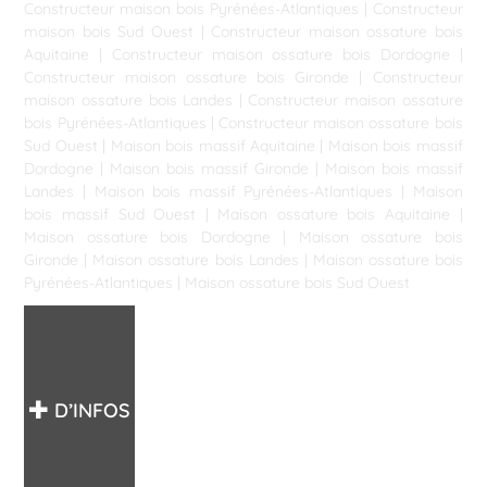
Constructeur maison bois Pyrénées-Atlantiques
|
Constructeur
maison bois Sud Ouest
|
Constructeur maison ossature bois
Aquitaine
|
Constructeur maison ossature bois Dordogne
|
Constructeur maison ossature bois Gironde
|
Constructeur
maison ossature bois Landes
|
Constructeur maison ossature
bois Pyrénées-Atlantiques
|
Constructeur maison ossature bois
Sud Ouest
|
Maison bois massif Aquitaine
|
Maison bois massif
Dordogne
|
Maison bois massif Gironde
|
Maison bois massif
Landes
|
Maison bois massif Pyrénées-Atlantiques
|
Maison
bois massif Sud Ouest
|
Maison ossature bois Aquitaine
|
Maison ossature bois Dordogne
|
Maison ossature bois
Gironde
|
Maison ossature bois Landes
|
Maison ossature bois
Pyrénées-Atlantiques
|
Maison ossature bois Sud Ouest
D’INFOS