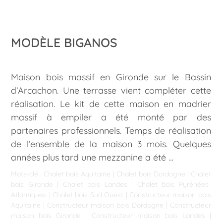
MODÈLE BIGANOS
Maison bois massif en Gironde sur le Bassin
d’Arcachon. Une terrasse vient compléter cette
réalisation. Le kit de cette maison en madrier
massif à empiler a été monté par des
partenaires professionnels. Temps de réalisation
de l’ensemble de la maison 3 mois. Quelques
années plus tard une mezzanine a été …
Mots-clé :
Chalet bois Aquitaine
|
Chalet bois Dordogne
|
Chalet
bois Gironde
|
Chalet bois Landes
|
Chalet bois Pyrénées-
Atlantiques
|
Chalet bois Sud Ouest
|
Constructeur maison bois
Aquitaine
|
Constructeur maison bois Dordogne
|
Constructeur
maison bois Gironde
|
Constructeur maison bois Landes
|