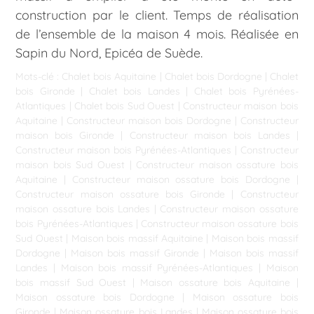
construction par le client. Temps de réalisation
de l’ensemble de la maison 4 mois. Réalisée en
Sapin du Nord, Epicéa de Suède.
Mots-clé :
Chalet bois Aquitaine
|
Chalet bois Dordogne
|
Chalet
bois Gironde
|
Chalet bois Landes
|
Chalet bois Pyrénées-
Atlantiques
|
Chalet bois Sud Ouest
|
Constructeur maison bois
Aquitaine
|
Constructeur maison bois Dordogne
|
Constructeur
maison bois Gironde
|
Constructeur maison bois Landes
|
Constructeur maison bois Pyrénées-Atlantiques
|
Constructeur
maison bois Sud Ouest
|
Constructeur maison ossature bois
Aquitaine
|
Constructeur maison ossature bois Dordogne
|
Constructeur maison ossature bois Gironde
|
Constructeur
maison ossature bois Landes
|
Constructeur maison ossature
bois Pyrénées-Atlantiques
|
Constructeur maison ossature bois
Sud Ouest
|
Maison bois massif Aquitaine
|
Maison bois massif
Dordogne
|
Maison bois massif Gironde
|
Maison bois massif
Landes
|
Maison bois massif Pyrénées-Atlantiques
|
Maison
bois massif Sud Ouest
|
Maison ossature bois Aquitaine
|
Maison ossature bois Dordogne
|
Maison ossature bois
Gironde
|
Maison ossature bois Landes
|
Maison ossature bois