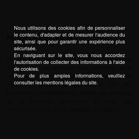
Nous utilisons des cookies afin de personnaliser
le contenu, d'adapter et de mesurer l'audience du
MODÈLE LE TEICH
site, ainsi que pour garantir une expérience plus
sécurisée.
En naviguant sur le site, vous nous accordez
Maison bois massif en Gironde sur le Bassin
l'autorisation de collecter des informations à l'aide
d’Arcachon. Une terrasse vient compléter cette
de cookies.
Pour de plus amples informations, veuillez
réalisation. Le kit de cette maison en madrier
consulter les mentions légales du site.
massif à empiler a été monté par des
partenaires professionnels. Temps de montage
de la structure, couverture et pose des
menuiseries en 15 jours ! Réalisée en Sapin …
Mots-clé :
Chalet bois Aquitaine
|
Chalet bois Dordogne
|
Chalet
bois Gironde
|
Chalet bois Landes
|
Chalet bois Pyrénées-
Atlantiques
|
Chalet bois Sud Ouest
|
Constructeur maison bois