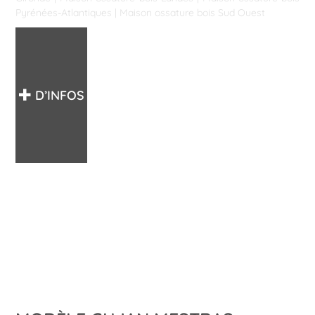
Pyrénées-Atlantiques
|
Maison ossature bois Sud Ouest
D’INFOS