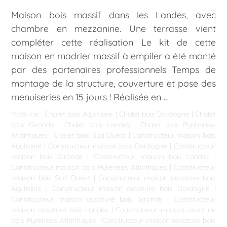
Maison bois massif dans les Landes, avec
chambre en mezzanine. Une terrasse vient
compléter cette réalisation Le kit de cette
maison en madrier massif à empiler a été monté
par des partenaires professionnels Temps de
montage de la structure, couverture et pose des
menuiseries en 15 jours ! Réalisée en …
Mots-clé :
Chalet bois Aquitaine
|
Chalet bois Dordogne
|
Chalet
bois Gironde
|
Chalet bois Landes
|
Chalet bois Pyrénées-
Atlantiques
|
Chalet bois Sud Ouest
|
Constructeur maison bois
Aquitaine
|
Constructeur maison bois Dordogne
|
Constructeur
maison bois Gironde
|
Constructeur maison bois Landes
|
Constructeur maison bois Pyrénées-Atlantiques
|
Constructeur
maison bois Sud Ouest
|
Constructeur maison ossature bois
Aquitaine
|
Constructeur maison ossature bois Dordogne
|
Constructeur maison ossature bois Gironde
|
Constructeur
maison ossature bois Landes
|
Constructeur maison ossature
bois Pyrénées-Atlantiques
|
Constructeur maison ossature bois