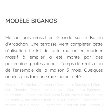
MODÈLE BIGANOS
Maison bois massif en Gironde sur le Bassin
d’Arcachon. Une terrasse vient compléter cette
réalisation. Le kit de cette maison en madrier
massif à empiler a été monté par des
partenaires professionnels. Temps de réalisation
de l’ensemble de la maison 3 mois. Quelques
années plus tard une mezzanine a été …
Mots-clé :
Chalet bois Aquitaine
|
Chalet bois Dordogne
|
Chalet
bois Gironde
|
Chalet bois Landes
|
Chalet bois Pyrénées-
Atlantiques
|
Chalet bois Sud Ouest
|
Constructeur maison bois
Aquitaine
|
Constructeur maison bois Dordogne
|
Constructeur
maison bois Gironde
|
Constructeur maison bois Landes
|