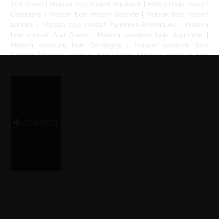
Sud Ouest
|
Maison bois massif Aquitaine
|
Maison bois massif
Dordogne
|
Maison bois massif Gironde
|
Maison bois massif
Landes
|
Maison bois massif Pyrénées-Atlantiques
|
Maison
bois massif Sud Ouest
|
Maison ossature bois Aquitaine
|
Maison ossature bois Dordogne
|
Maison ossature bois
Gironde
|
Maison ossature bois Landes
|
Maison ossature bois
Pyrénées-Atlantiques
|
Maison ossature bois Sud Ouest
D’INFOS