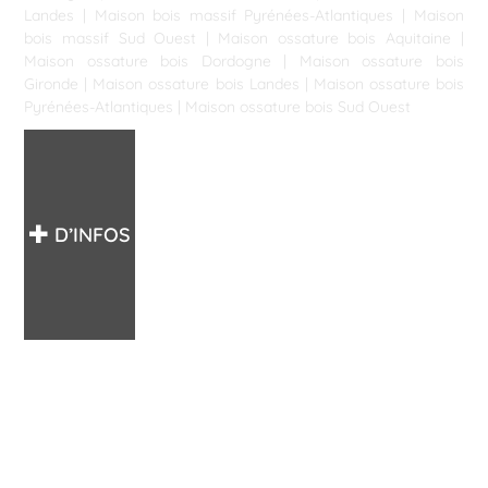
Landes
|
Maison bois massif Pyrénées-Atlantiques
|
Maison
bois massif Sud Ouest
|
Maison ossature bois Aquitaine
|
Maison ossature bois Dordogne
|
Maison ossature bois
Gironde
|
Maison ossature bois Landes
|
Maison ossature bois
Pyrénées-Atlantiques
|
Maison ossature bois Sud Ouest
D’INFOS