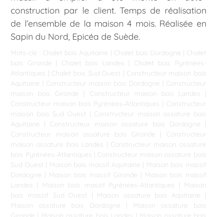
construction par le client. Temps de réalisation
de l’ensemble de la maison 4 mois. Réalisée en
Sapin du Nord, Epicéa de Suède.
Mots-clé :
Chalet bois Aquitaine
|
Chalet bois Dordogne
|
Chalet
bois Gironde
|
Chalet bois Landes
|
Chalet bois Pyrénées-
Atlantiques
|
Chalet bois Sud Ouest
|
Constructeur maison bois
Aquitaine
|
Constructeur maison bois Dordogne
|
Constructeur
maison bois Gironde
|
Constructeur maison bois Landes
|
Constructeur maison bois Pyrénées-Atlantiques
|
Constructeur
maison bois Sud Ouest
|
Constructeur maison ossature bois
Aquitaine
|
Constructeur maison ossature bois Dordogne
|
Constructeur maison ossature bois Gironde
|
Constructeur
maison ossature bois Landes
|
Constructeur maison ossature
bois Pyrénées-Atlantiques
|
Constructeur maison ossature bois
Sud Ouest
|
Maison bois massif Aquitaine
|
Maison bois massif
Dordogne
|
Maison bois massif Gironde
|
Maison bois massif
Landes
|
Maison bois massif Pyrénées-Atlantiques
|
Maison
bois massif Sud Ouest
|
Maison ossature bois Aquitaine
|
Maison ossature bois Dordogne
|
Maison ossature bois
Gironde
|
Maison ossature bois Landes
|
Maison ossature bois