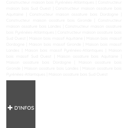
Constructeur maison bois Pyrénées-Atlantiques
|
Constructeur
maison bois Sud Ouest
|
Constructeur maison ossature bois
Aquitaine
|
Constructeur maison ossature bois Dordogne
|
Constructeur maison ossature bois Gironde
|
Constructeur
maison ossature bois Landes
|
Constructeur maison ossature
bois Pyrénées-Atlantiques
|
Constructeur maison ossature bois
Sud Ouest
|
Maison bois massif Aquitaine
|
Maison bois massif
Dordogne
|
Maison bois massif Gironde
|
Maison bois massif
Landes
|
Maison bois massif Pyrénées-Atlantiques
|
Maison
bois massif Sud Ouest
|
Maison ossature bois Aquitaine
|
Maison ossature bois Dordogne
|
Maison ossature bois
Gironde
|
Maison ossature bois Landes
|
Maison ossature bois
Pyrénées-Atlantiques
|
Maison ossature bois Sud Ouest
D’INFOS