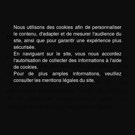
Nous utilisons des cookies afin de personnaliser
le contenu, d'adapter et de mesurer l'audience du
MODÈLE LE TEICH
site, ainsi que pour garantir une expérience plus
sécurisée.
En naviguant sur le site, vous nous accordez
Maison bois massif en Gironde sur le Bassin
l'autorisation de collecter des informations à l'aide
d’Arcachon. Une terrasse vient compléter cette
de cookies.
Pour de plus amples informations, veuillez
réalisation. Le kit de cette maison en madrier
consulter les mentions légales du site.
massif à empiler a été monté par des
partenaires professionnels. Temps de montage
de la structure, couverture et pose des
menuiseries en 15 jours ! Réalisée en Sapin …
Mots-clé :
Chalet bois Aquitaine
|
Chalet bois Dordogne
|
Chalet
bois Gironde
|
Chalet bois Landes
|
Chalet bois Pyrénées-
Atlantiques
|
Chalet bois Sud Ouest
|
Constructeur maison bois