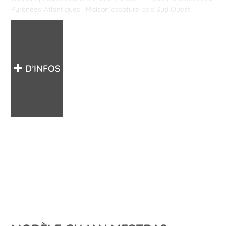
Pyrénées-Atlantiques
|
Maison ossature bois Sud Ouest
D’INFOS