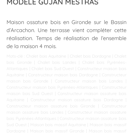
MODÈLE GUJAN MESTRAS
Maison ossature bois en Gironde sur le Bassin
d’Arcachon. Une terrasse vient compléter cette
réalisation. Temps de réalisation de l’ensemble
de la maison 4 mois.
Mots-clé :
Chalet bois Aquitaine
|
Chalet bois Dordogne
|
Chalet
bois Gironde
|
Chalet bois Landes
|
Chalet bois Pyrénées-
Atlantiques
|
Chalet bois Sud Ouest
|
Constructeur maison bois
Aquitaine
|
Constructeur maison bois Dordogne
|
Constructeur
maison bois Gironde
|
Constructeur maison bois Landes
|
Constructeur maison bois Pyrénées-Atlantiques
|
Constructeur
maison bois Sud Ouest
|
Constructeur maison ossature bois
Aquitaine
|
Constructeur maison ossature bois Dordogne
|
Constructeur maison ossature bois Gironde
|
Constructeur
maison ossature bois Landes
|
Constructeur maison ossature
bois Pyrénées-Atlantiques
|
Constructeur maison ossature bois
Sud Ouest
|
Maison bois massif Aquitaine
|
Maison bois massif
Dordogne
|
Maison bois massif Gironde
|
Maison bois massif