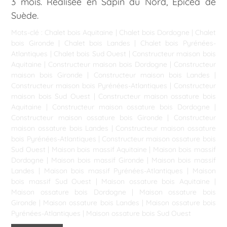
3 mois. Réalisée en Sapin du Nord, Epicéa de
Suède.
Mots-clé :
Chalet bois Aquitaine
|
Chalet bois Dordogne
|
Chalet
bois Gironde
|
Chalet bois Landes
|
Chalet bois Pyrénées-
Atlantiques
|
Chalet bois Sud Ouest
|
Constructeur maison bois
Aquitaine
|
Constructeur maison bois Dordogne
|
Constructeur
maison bois Gironde
|
Constructeur maison bois Landes
|
Constructeur maison bois Pyrénées-Atlantiques
|
Constructeur
maison bois Sud Ouest
|
Constructeur maison ossature bois
Aquitaine
|
Constructeur maison ossature bois Dordogne
|
Constructeur maison ossature bois Gironde
|
Constructeur
maison ossature bois Landes
|
Constructeur maison ossature
bois Pyrénées-Atlantiques
|
Constructeur maison ossature bois
Sud Ouest
|
Maison bois massif Aquitaine
|
Maison bois massif
Dordogne
|
Maison bois massif Gironde
|
Maison bois massif
Landes
|
Maison bois massif Pyrénées-Atlantiques
|
Maison
bois massif Sud Ouest
|
Maison ossature bois Aquitaine
|
Maison ossature bois Dordogne
|
Maison ossature bois
Gironde
|
Maison ossature bois Landes
|
Maison ossature bois
Pyrénées-Atlantiques
|
Maison ossature bois Sud Ouest